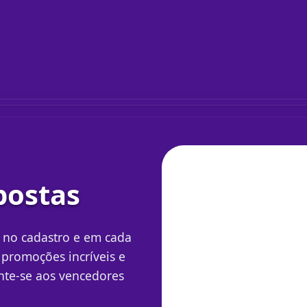
postas
 no cadastro e em cada
 promoções incríveis e
unte-se aos vencedores