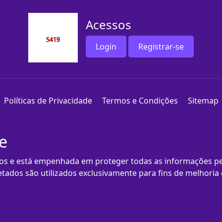
Acessos
Login
Registrar-se
Políticas de Privacidade
Termos e Condições
Sitemap
de
rios e está empenhada em proteger todas as informações p
tados são utilizados exclusivamente para fins de melhoria