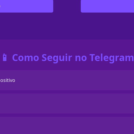
e
📱 Como Seguir no Telegram
ositivo