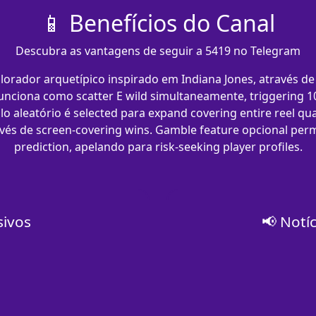
📱 Benefícios do Canal
Descubra as vantagens de seguir a 5419 no Telegram
xplorador arquetípico inspirado em Indiana Jones, através 
 funciona como scatter E wild simultaneamente, triggering
o aleatório é selected para expand covering entire reel 
és de screen-covering wins. Gamble feature opcional permi
prediction, apelando para risk-seeking player profiles.
sivos
📢 Notí