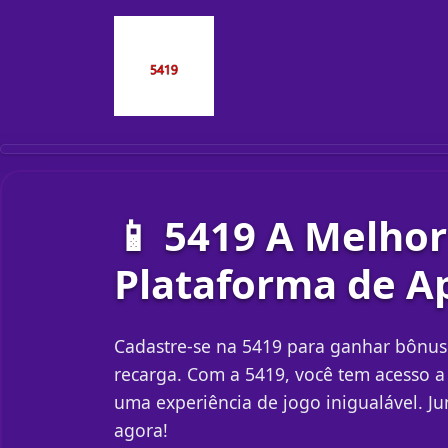
📱 5419 A Melhor
Plataforma de A
Cadastre-se na 5419 para ganhar bônus
recarga. Com a 5419, você tem acesso a
uma experiência de jogo inigualável. J
agora!