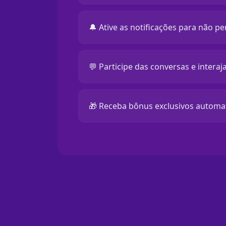
🔔 Ative as notificações para não p
💬 Participe das conversas e interaj
🎁 Receba bônus exclusivos autom