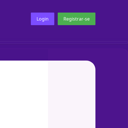
Login
Registrar-se