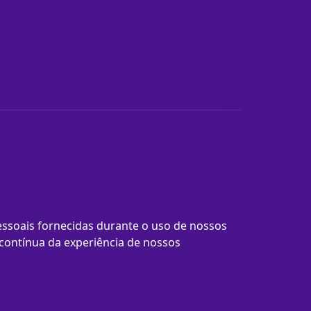
essoais fornecidas durante o uso de nossos
 contínua da experiência de nossos