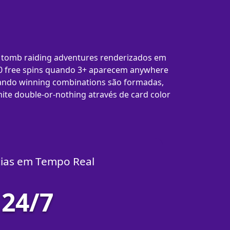
de tomb raiding adventures renderizados em
 10 free spins quando 3+ aparecem anywhere
quando winning combinations são formadas,
te double-or-nothing através de card color
cias em Tempo Real
24/7