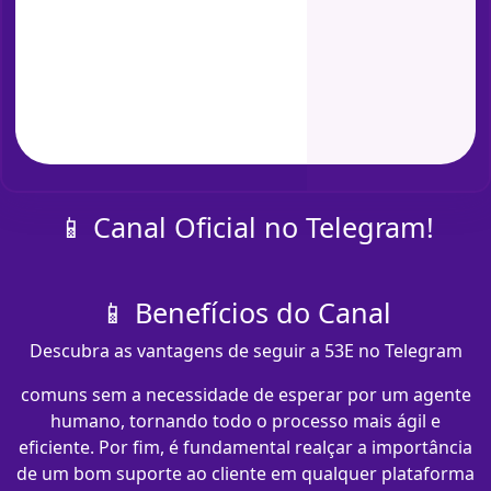
📱 Canal Oficial no Telegram!
📱 Benefícios do Canal
Descubra as vantagens de seguir a 53E no Telegram
comuns sem a necessidade de esperar por um agente
humano, tornando todo o processo mais ágil e
eficiente. Por fim, é fundamental realçar a importância
de um bom suporte ao cliente em qualquer plataforma