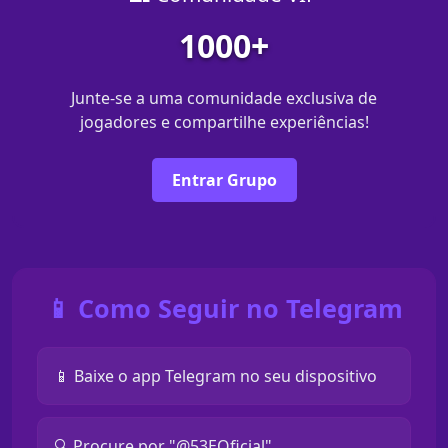
1000+
Junte-se a uma comunidade exclusiva de
jogadores e compartilhe experiências!
Entrar Grupo
📱 Como Seguir no Telegram
📱 Baixe o app Telegram no seu dispositivo
🔍 Procure por "@53EOficial"