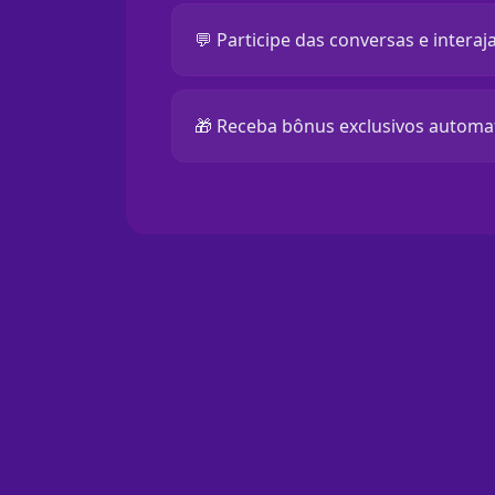
💬 Participe das conversas e interaj
🎁 Receba bônus exclusivos autom