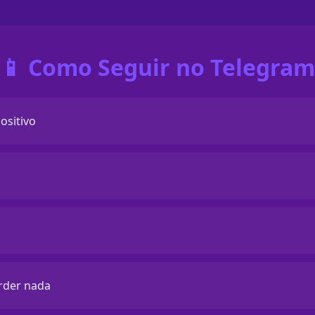
📱 Como Seguir no Telegram
ositivo
erder nada