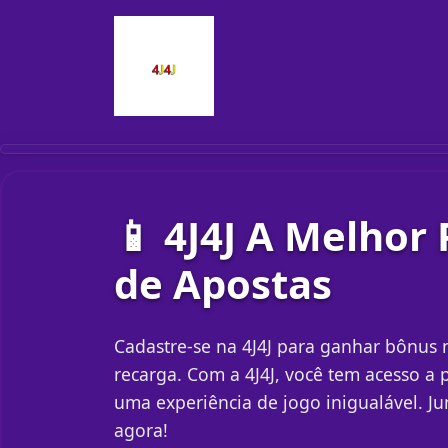
📱 4J4J A Melhor
de Apostas
Cadastre-se na 4J4J para ganhar bônus 
recarga. Com a 4J4J, você tem acesso a 
uma experiência de jogo inigualável. J
agora!