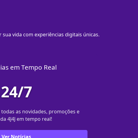
 sua vida com experiências digitais únicas.
cias em Tempo Real
24/7
e todas as novidades, promoções e
da 4J4J em tempo real!
Ver Notícias