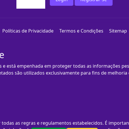
Políticas de Privacidade
Termos e Condições
Sitemap
de
rios e está empenhada em proteger todas as informações pe
tados são utilizados exclusivamente para fins de melhoria
 todas as regras e regulamentos estabelecidos. É importan