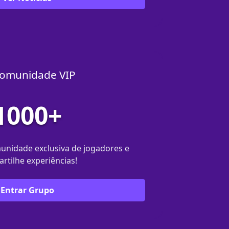
Comunidade VIP
1000+
unidade exclusiva de jogadores e
rtilhe experiências!
Entrar Grupo