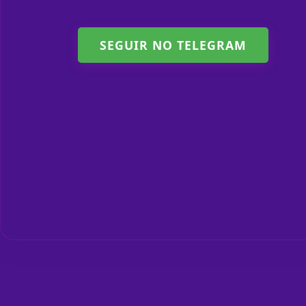
SEGUIR NO TELEGRAM