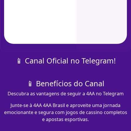
📱 Canal Oficial no Telegram!
📱 Benefícios do Canal
Descubra as vantagens de seguir a 4AA no Telegram
Junte-se à 4AA 4AA Brasil e aproveite uma jornada
emocionante e segura com jogos de cassino completos
e apostas esportivas.