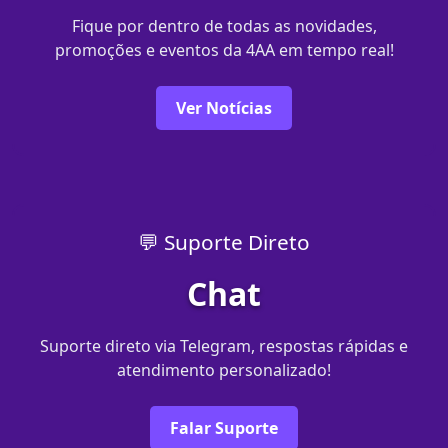
Fique por dentro de todas as novidades,
promoções e eventos da 4AA em tempo real!
Ver Notícias
💬 Suporte Direto
Chat
Suporte direto via Telegram, respostas rápidas e
atendimento personalizado!
Falar Suporte