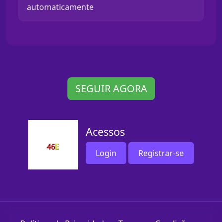
automaticamente
SEGUIR AGORA
Acessos
Login
Registrar-se