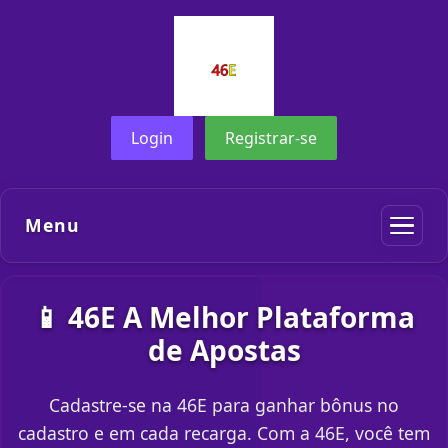
Login
Registrar-se
Menu
📱 46E A Melhor Plataforma
de Apostas
Cadastre-se na 46E para ganhar bônus no
cadastro e em cada recarga. Com a 46E, você tem