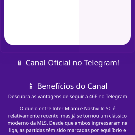
📱 Canal Oficial no Telegram!
📱 Benefícios do Canal
Descubra as vantagens de seguir a 46E no Telegram
O duelo entre Inter Miami e Nashville SC é
relativamente recente, mas já se tornou um clássico
moderno da MLS. Desde que ambos ingressaram na
liga, as partidas têm sido marcadas por equilíbrio e