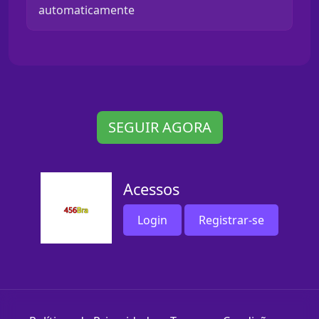
automaticamente
SEGUIR AGORA
Acessos
Login
Registrar-se