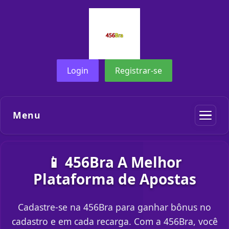
Login
Registrar-se
Menu
📱 456Bra A Melhor
Plataforma de Apostas
Cadastre-se na 456Bra para ganhar bônus no
cadastro e em cada recarga. Com a 456Bra, você