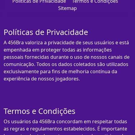
Políticas de Privacidade
Termos e Condições
Sitemap
Políticas de Privacidade
A 456Bra valoriza a privacidade de seus usuários e está
empenhada em proteger todas as informações
pessoais fornecidas durante o uso de nossos canais de
comunicação. Todos os dados coletados são utilizados
exclusivamente para fins de melhoria contínua da
experiência de nossos jogadores.
Termos e Condições
Os usuários da 456Bra concordam em respeitar todas
as regras e regulamentos estabelecidos. É importante