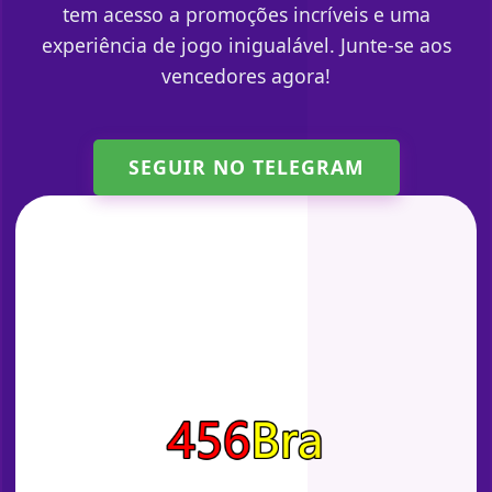
tem acesso a promoções incríveis e uma
experiência de jogo inigualável. Junte-se aos
vencedores agora!
SEGUIR NO TELEGRAM