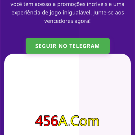
você tem acesso a promoções incríveis e uma
experiência de jogo inigualável. Junte-se aos
vencedores agora!
SEGUIR NO TELEGRAM