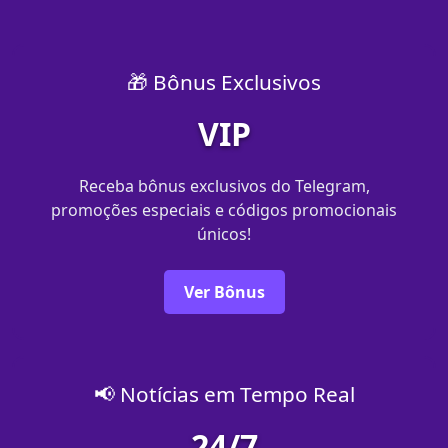
🎁 Bônus Exclusivos
VIP
Receba bônus exclusivos do Telegram,
promoções especiais e códigos promocionais
únicos!
Ver Bônus
📢 Notícias em Tempo Real
24/7