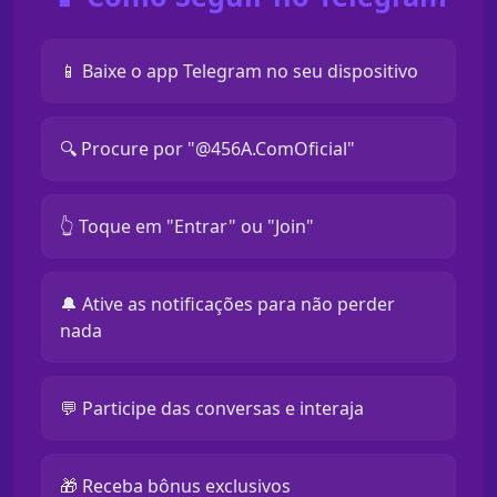
📱 Baixe o app Telegram no seu dispositivo
🔍 Procure por "@456A.ComOficial"
👆 Toque em "Entrar" ou "Join"
🔔 Ative as notificações para não perder
nada
💬 Participe das conversas e interaja
🎁 Receba bônus exclusivos