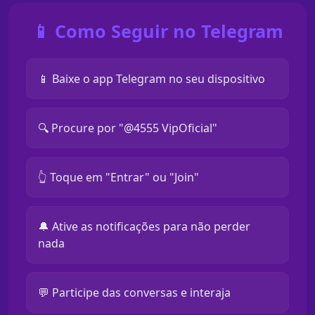
📱 Como Seguir no Telegram
📱 Baixe o app Telegram no seu dispositivo
🔍 Procure por "@4555 VipOficial"
👆 Toque em "Entrar" ou "Join"
🔔 Ative as notificações para não perder
nada
💬 Participe das conversas e interaja