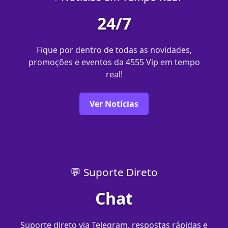
24/7
Fique por dentro de todas as novidades,
promoções e eventos da 4555 Vip em tempo
real!
Ver Notícias
💬 Suporte Direto
Chat
Suporte direto via Telegram, respostas rápidas e