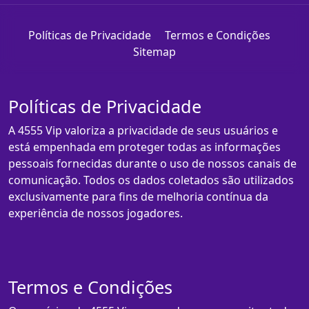
Políticas de Privacidade
Termos e Condições
Sitemap
Políticas de Privacidade
A 4555 Vip valoriza a privacidade de seus usuários e
está empenhada em proteger todas as informações
pessoais fornecidas durante o uso de nossos canais de
comunicação. Todos os dados coletados são utilizados
exclusivamente para fins de melhoria contínua da
experiência de nossos jogadores.
Termos e Condições