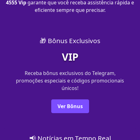
4555 Vip
garante que você receba assistência rápida e
eficiente sempre que precisar.
🎁 Bônus Exclusivos
VIP
Receba bônus exclusivos do Telegram,
promoções especiais e códigos promocionais
únicos!
Ver Bônus
📢 Notícias em Tempo Real