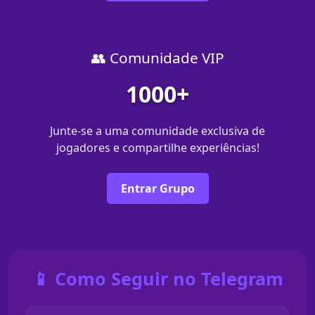
👥 Comunidade VIP
1000+
Junte-se a uma comunidade exclusiva de
jogadores e compartilhe experiências!
Entrar Grupo
📱 Como Seguir no Telegram