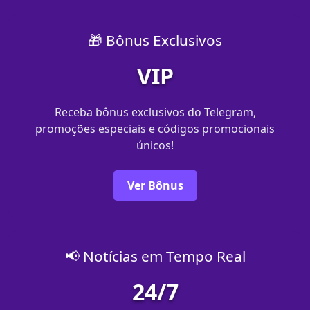
🎁 Bônus Exclusivos
VIP
Receba bônus exclusivos do Telegram,
promoções especiais e códigos promocionais
únicos!
Ver Bônus
📢 Notícias em Tempo Real
24/7