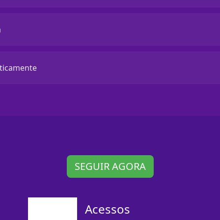
a
aticamente
SEGUIR AGORA
Acessos