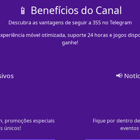
📱 Benefícios do Canal
Descubra as vantagens de seguir a 3SS no Telegram
experiência móvel otimizada, suporte 24 horas e jogos dis
ganhe!
sivos
📢 Notí
m, promoções especiais
Fique por dentro d
s únicos!
eventos