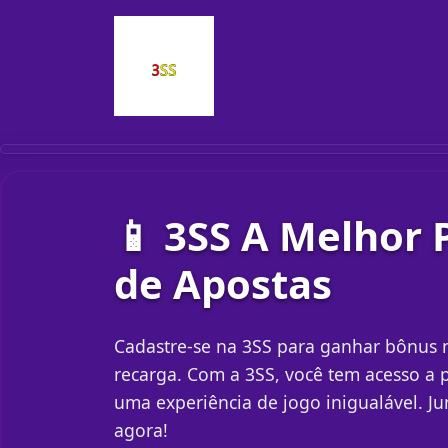
📱 3SS A Melhor 
de Apostas
Cadastre-se na 3SS para ganhar bônus 
recarga. Com a 3SS, você tem acesso a 
uma experiência de jogo inigualável. J
agora!