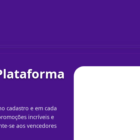
Plataforma
no cadastro e em cada
promoções incríveis e
unte-se aos vencedores