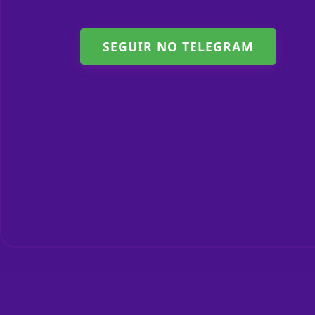
SEGUIR NO TELEGRAM