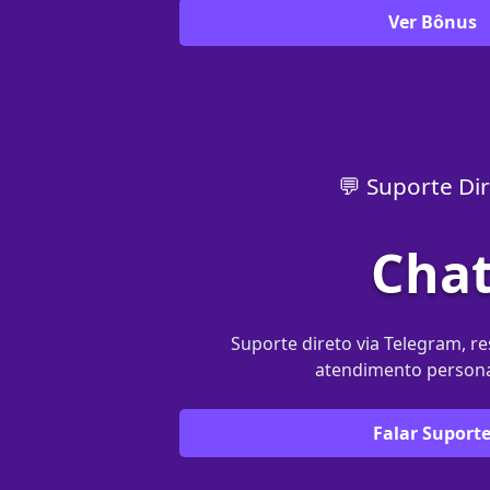
Ver Bônus
💬 Suporte Di
Cha
Suporte direto via Telegram, r
atendimento persona
Falar Suport