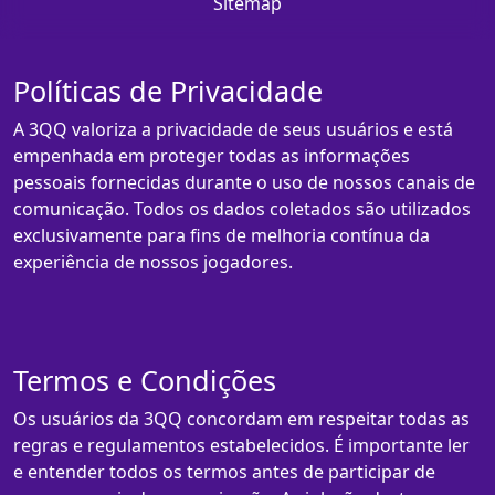
Sitemap
Políticas de Privacidade
A 3QQ valoriza a privacidade de seus usuários e está
empenhada em proteger todas as informações
pessoais fornecidas durante o uso de nossos canais de
comunicação. Todos os dados coletados são utilizados
exclusivamente para fins de melhoria contínua da
experiência de nossos jogadores.
Termos e Condições
Os usuários da 3QQ concordam em respeitar todas as
regras e regulamentos estabelecidos. É importante ler
e entender todos os termos antes de participar de