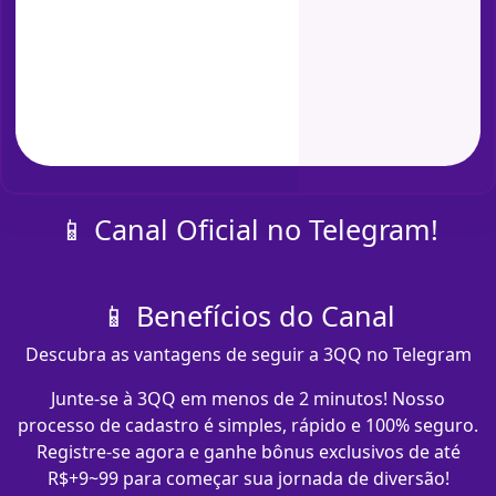
📱 Canal Oficial no Telegram!
📱 Benefícios do Canal
Descubra as vantagens de seguir a 3QQ no Telegram
Junte-se à 3QQ em menos de 2 minutos! Nosso
processo de cadastro é simples, rápido e 100% seguro.
Registre-se agora e ganhe bônus exclusivos de até
R$+9~99 para começar sua jornada de diversão!