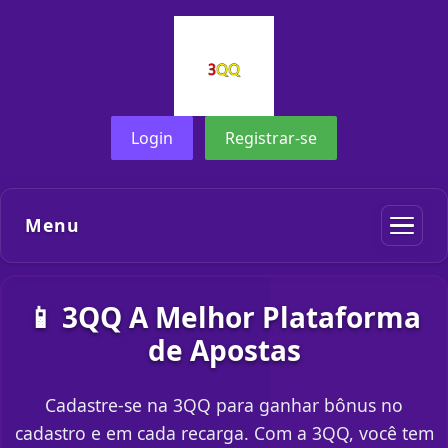
Login
Registrar-se
Menu
📱 3QQ A Melhor Plataforma
de Apostas
Cadastre-se na 3QQ para ganhar bônus no
cadastro e em cada recarga. Com a 3QQ, você tem