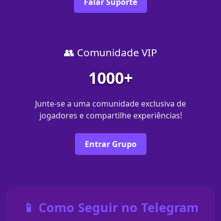
Falar Suporte
👥 Comunidade VIP
1000+
Junte-se a uma comunidade exclusiva de
jogadores e compartilhe experiências!
Entrar Grupo
📱 Como Seguir no Telegram