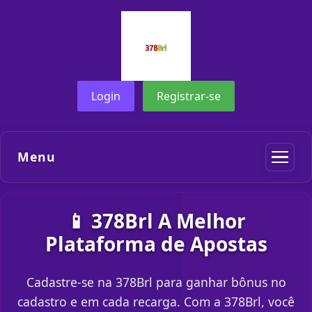
Login
Registrar-se
Menu
📱 378Brl A Melhor
Plataforma de Apostas
Cadastre-se na 378Brl para ganhar bônus no
cadastro e em cada recarga. Com a 378Brl, você