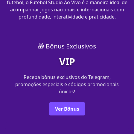
futebol, o Futebol Studio Ao Vivo é a maneira ideal de
acompanhar jogos nacionais e internacionais com
profundidade, interatividade e praticidade.
🎁 Bônus Exclusivos
VIP
Receba bônus exclusivos do Telegram,
promoções especiais e códigos promocionais
únicos!
Ver Bônus