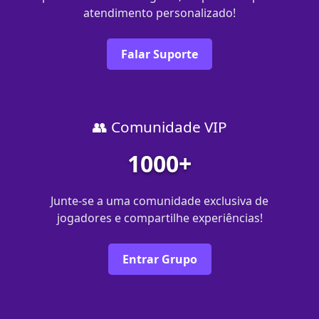
atendimento personalizado!
Falar Suporte
👥 Comunidade VIP
1000+
Junte-se a uma comunidade exclusiva de
jogadores e compartilhe experiências!
Entrar Grupo