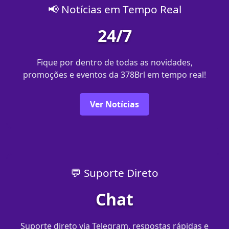
📢 Notícias em Tempo Real
24/7
Fique por dentro de todas as novidades,
promoções e eventos da 378Brl em tempo real!
Ver Notícias
💬 Suporte Direto
Chat
Suporte direto via Telegram, respostas rápidas e