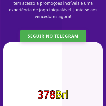
tem acesso a promoções incríveis e uma
experiência de jogo inigualável. Junte-se aos
vencedores agora!
SEGUIR NO TELEGRAM