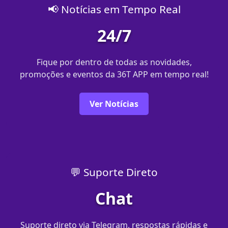
📢 Notícias em Tempo Real
24/7
Fique por dentro de todas as novidades,
promoções e eventos da 36T APP em tempo real!
Ver Notícias
💬 Suporte Direto
Chat
Suporte direto via Telegram, respostas rápidas e