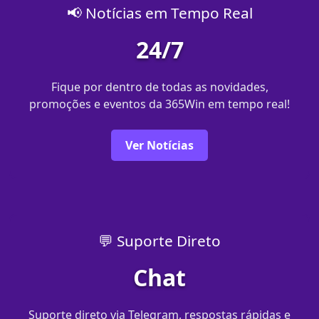
📢 Notícias em Tempo Real
24/7
Fique por dentro de todas as novidades,
promoções e eventos da 365Win em tempo real!
Ver Notícias
💬 Suporte Direto
Chat
Suporte direto via Telegram, respostas rápidas e