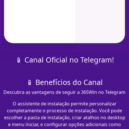
📱 Canal Oficial no Telegram!
📱 Benefícios do Canal
Descubra as vantagens de seguir a 365Win no Telegram
O assistente de instalação permite personalizar
completamente o processo de instalação. Você pode
escolher a pasta de instalação, criar atalhos no desktop
e menu iniciar, e configurar opções adicionais como