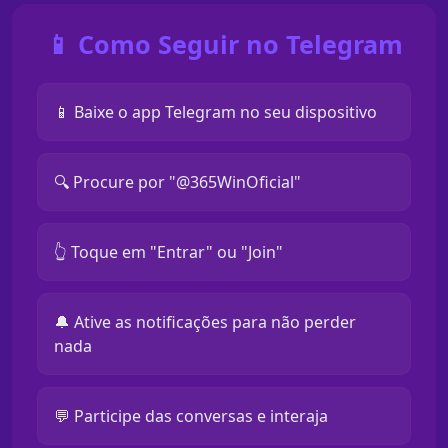
📱 Como Seguir no Telegram
📱 Baixe o app Telegram no seu dispositivo
🔍 Procure por "@365WinOficial"
👆 Toque em "Entrar" ou "Join"
🔔 Ative as notificações para não perder
nada
💬 Participe das conversas e interaja