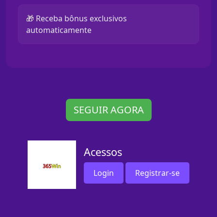
🎁 Receba bônus exclusivos
automaticamente
SEGUIR AGORA
Acessos
Login
Registrar-se