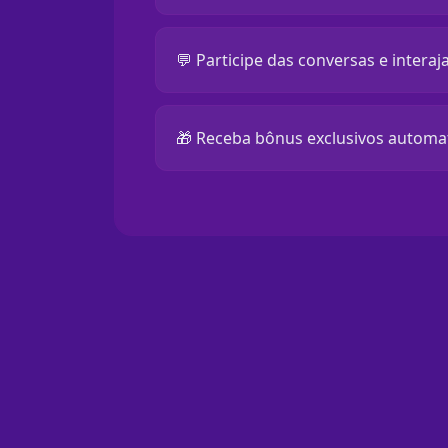
💬 Participe das conversas e interaj
🎁 Receba bônus exclusivos autom