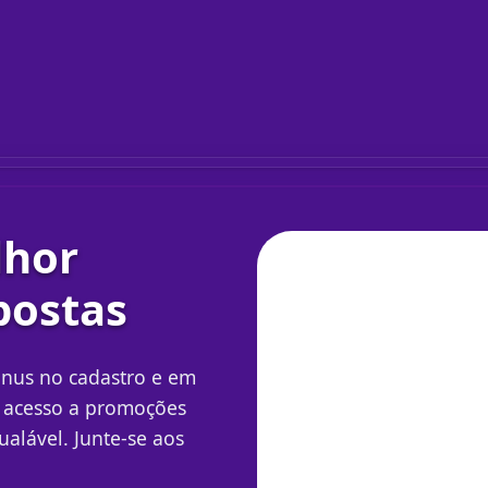
lhor
postas
ônus no cadastro e em
m acesso a promoções
ualável. Junte-se aos