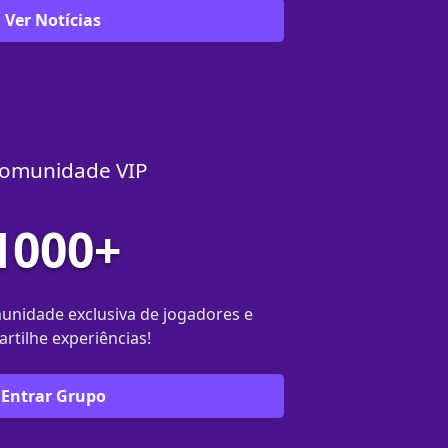
Ver Notícias
Comunidade VIP
1000+
unidade exclusiva de jogadores e
rtilhe experiências!
Entrar Grupo