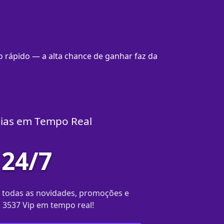
 rápido — a alta chance de ganhar faz da
cias em Tempo Real
24/7
e todas as novidades, promoções e
 3537 Vip em tempo real!