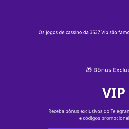
Os jogos de cassino da 3537 Vip são fam
🎁 Bônus Exclu
VIP
Receba bônus exclusivos do Telegra
e códigos promocionai