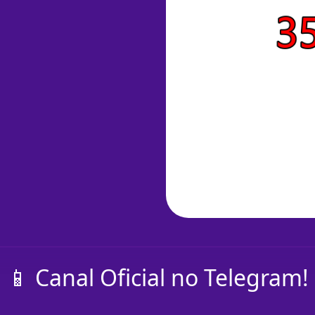
📱 Canal Oficial no Telegram!