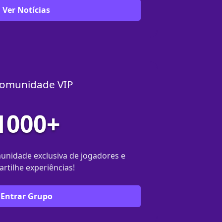
Ver Notícias
Comunidade VIP
1000+
unidade exclusiva de jogadores e
rtilhe experiências!
Entrar Grupo