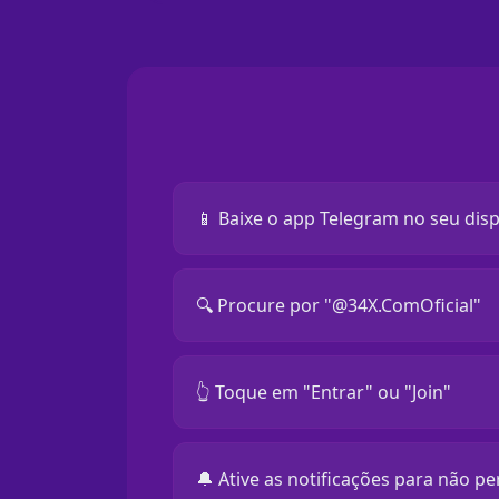
📱 Baixe o app Telegram no seu disp
🔍 Procure por "@34X.ComOficial"
👆 Toque em "Entrar" ou "Join"
🔔 Ative as notificações para não p