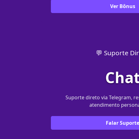
Ver Bônus
💬 Suporte Di
Cha
Suporte direto via Telegram, r
atendimento persona
Falar Suport