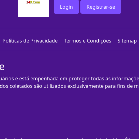
Login
Registrar-se
Políticas de Privacidade
Termos e Condições
Sitemap
de
suários e está empenhada em proteger todas as informaçõe
os coletados são utilizados exclusivamente para fins de m