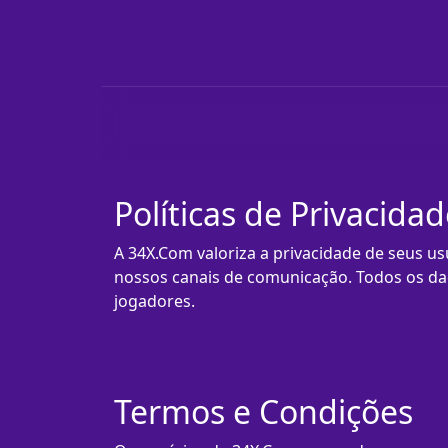
Políticas de Privacida
A 34X.Com valoriza a privacidade de seus u
nossos canais de comunicação. Todos os dad
jogadores.
Termos e Condições