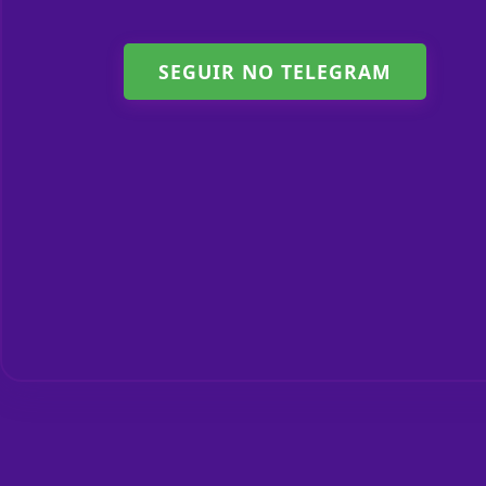
SEGUIR NO TELEGRAM