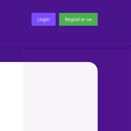
Login
Registrar-se