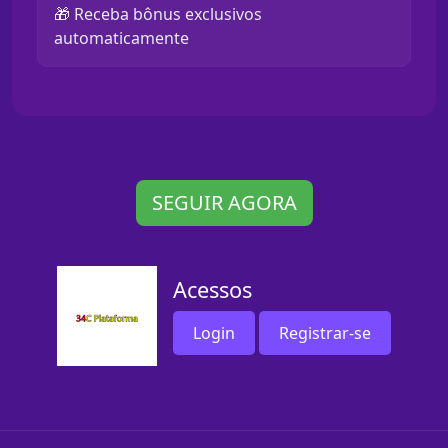
🎁 Receba bônus exclusivos
automaticamente
SEGUIR AGORA
Acessos
Login
Registrar-se