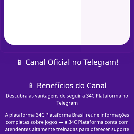
📱 Canal Oficial no Telegram!
📱 Benefícios do Canal
Descubra as vantagens de seguir a 34C Plataforma no
Telegram
A plataforma 34C Plataforma Brasil reúne informações
completas sobre jogos — a 34C Plataforma conta com
atendentes altamente treinadas para oferecer suporte