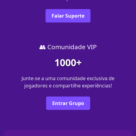
Falar Suporte
👥 Comunidade VIP
1000+
Junte-se a uma comunidade exclusiva de
jogadores e compartilhe experiências!
Entrar Grupo