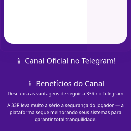
📱 Canal Oficial no Telegram!
📱 Benefícios do Canal
Descubra as vantagens de seguir a 33R no Telegram
A 33R leva muito a sério a segurança do jogador — a
plataforma segue melhorando seus sistemas para
garantir total tranquilidade.