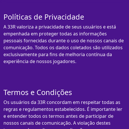
Políticas de Privacidade
A 33R valoriza a privacidade de seus usuários e está
empenhada em proteger todas as informações
pessoais fornecidas durante o uso de nossos canais de
comunicação. Todos os dados coletados são utilizados
exclusivamente para fins de melhoria contínua da
experiência de nossos jogadores.
Termos e Condições
Os usuários da 33R concordam em respeitar todas as
regras e regulamentos estabelecidos. É importante ler
e entender todos os termos antes de participar de
nossos canais de comunicação. A violação destes