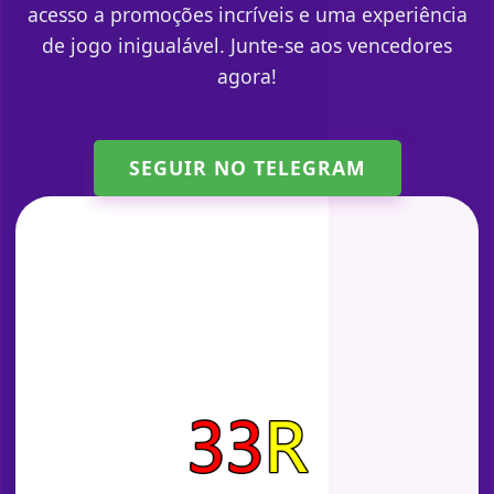
acesso a promoções incríveis e uma experiência
de jogo inigualável. Junte-se aos vencedores
agora!
SEGUIR NO TELEGRAM