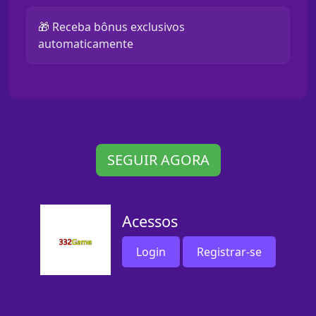
🎁 Receba bônus exclusivos
automaticamente
SEGUIR AGORA
Acessos
Login
Registrar-se