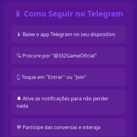
📱 Como Seguir no Telegram
📱 Baixe o app Telegram no seu dispositivo
🔍 Procure por "@332GameOficial"
👆 Toque em "Entrar" ou "Join"
🔔 Ative as notificações para não perder
nada
💬 Participe das conversas e interaja