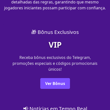
detalhadas das regras, garantindo que mesmo
jogadores iniciantes possam participar com confiança.
🎁 Bônus Exclusivos
VIP
Receba bônus exclusivos do Telegram,
promoções especiais e códigos promocionais
únicos!
Ver Bônus
📢 Notícias em Tempo Real