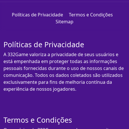
Políticas de Privacidade
Termos e Condições
Sitemap
Políticas de Privacidade
A 332Game valoriza a privacidade de seus usuários e
está empenhada em proteger todas as informações
pessoais fornecidas durante o uso de nossos canais de
comunicação. Todos os dados coletados são utilizados
exclusivamente para fins de melhoria contínua da
experiência de nossos jogadores.
Termos e Condições