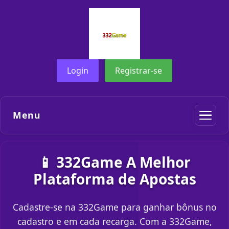
Login
Registrar-se
Menu
📱 332Game A Melhor
Plataforma de Apostas
Cadastre-se na 332Game para ganhar bônus no
cadastro e em cada recarga. Com a 332Game,