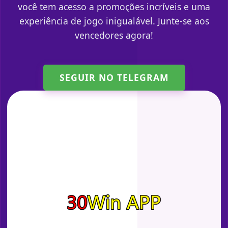
você tem acesso a promoções incríveis e uma
experiência de jogo inigualável. Junte-se aos
vencedores agora!
SEGUIR NO TELEGRAM