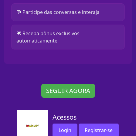
💬 Participe das conversas e interaja
🎁 Receba bônus exclusivos
automaticamente
SEGUIR AGORA
Acessos
Login
Registrar-se