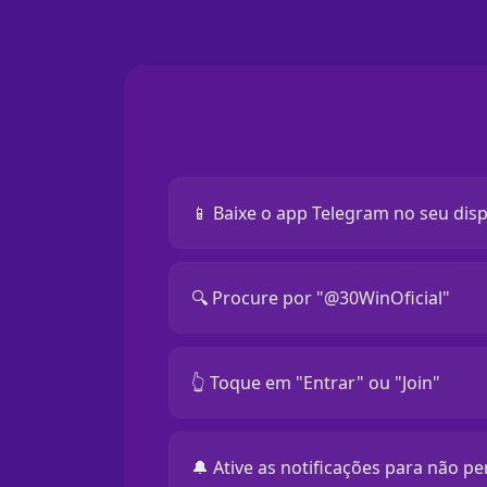
📱 Baixe o app Telegram no seu disp
🔍 Procure por "@30WinOficial"
👆 Toque em "Entrar" ou "Join"
🔔 Ative as notificações para não p