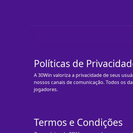
Políticas de Privacida
A 30Win valoriza a privacidade de seus usu
nossos canais de comunicação. Todos os dad
jogadores.
Termos e Condições