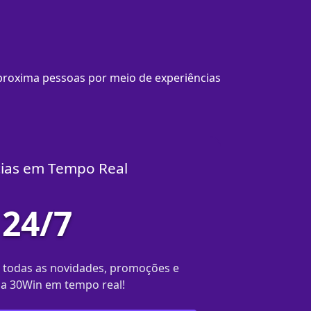
proxima pessoas por meio de experiências
cias em Tempo Real
24/7
e todas as novidades, promoções e
a 30Win em tempo real!