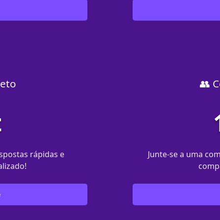
reto
👥 
t
espostas rápidas e
Junte-se a uma com
lizado!
compa
e