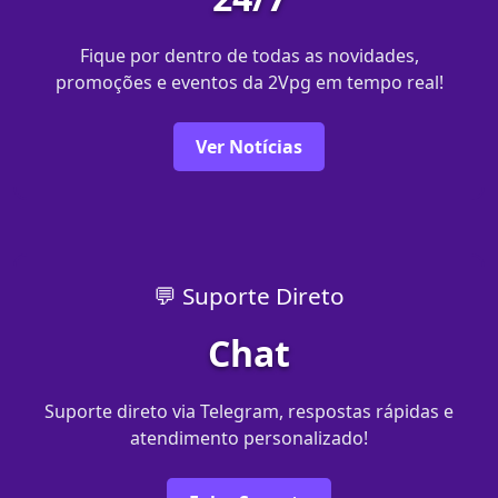
Fique por dentro de todas as novidades,
promoções e eventos da 2Vpg em tempo real!
Ver Notícias
💬 Suporte Direto
Chat
Suporte direto via Telegram, respostas rápidas e
atendimento personalizado!