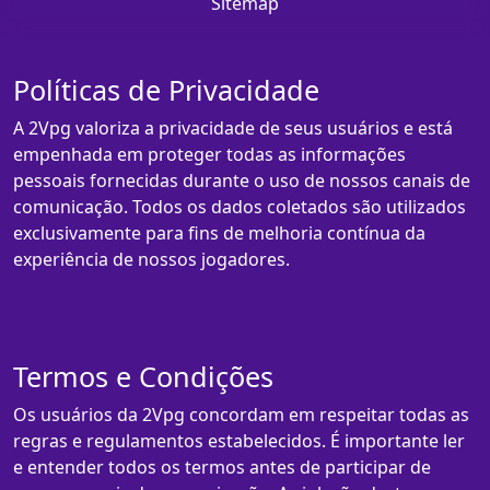
Sitemap
Políticas de Privacidade
A 2Vpg valoriza a privacidade de seus usuários e está
empenhada em proteger todas as informações
pessoais fornecidas durante o uso de nossos canais de
comunicação. Todos os dados coletados são utilizados
exclusivamente para fins de melhoria contínua da
experiência de nossos jogadores.
Termos e Condições
Os usuários da 2Vpg concordam em respeitar todas as
regras e regulamentos estabelecidos. É importante ler
e entender todos os termos antes de participar de