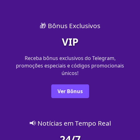
🎁 Bônus Exclusivos
VIP
Receba bônus exclusivos do Telegram,
promoções especiais e códigos promocionais
únicos!
Ver Bônus
📢 Notícias em Tempo Real
24/7