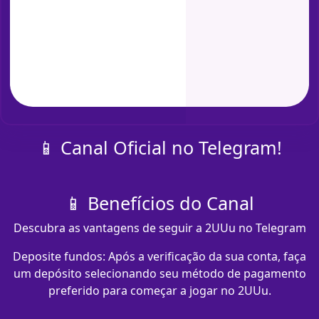
📱 Canal Oficial no Telegram!
📱 Benefícios do Canal
Descubra as vantagens de seguir a 2UUu no Telegram
Deposite fundos: Após a verificação da sua conta, faça
um depósito selecionando seu método de pagamento
preferido para começar a jogar no 2UUu.