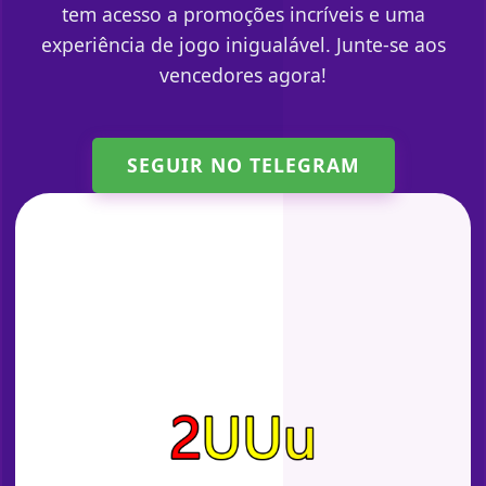
tem acesso a promoções incríveis e uma
experiência de jogo inigualável. Junte-se aos
vencedores agora!
SEGUIR NO TELEGRAM