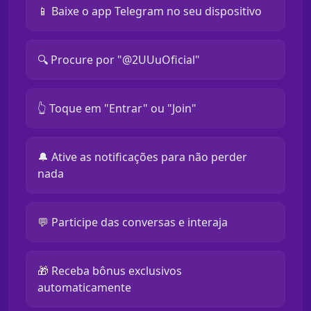
📱 Baixe o app Telegram no seu dispositivo
🔍 Procure por "@2UUuOficial"
👆 Toque em "Entrar" ou "Join"
🔔 Ative as notificações para não perder
nada
💬 Participe das conversas e interaja
🎁 Receba bônus exclusivos
automaticamente