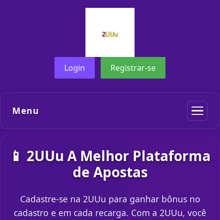
Login
Registrar-se
Menu
📱 2UUu A Melhor Plataforma
de Apostas
Cadastre-se na 2UUu para ganhar bônus no
cadastro e em cada recarga. Com a 2UUu, você