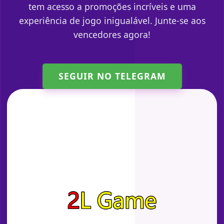
tem acesso a promoções incríveis e uma
experiência de jogo inigualável. Junte-se aos
vencedores agora!
SEGUIR NO TELEGRAM