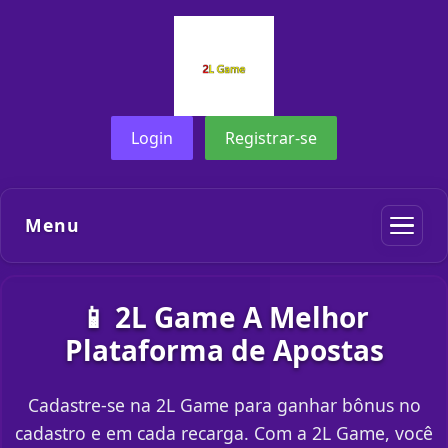
Login
Registrar-se
Menu
📱 2L Game A Melhor
Plataforma de Apostas
Cadastre-se na 2L Game para ganhar bônus no
cadastro e em cada recarga. Com a 2L Game, você