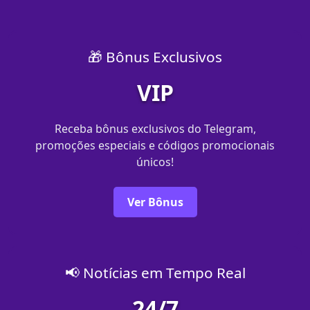
🎁 Bônus Exclusivos
VIP
Receba bônus exclusivos do Telegram,
promoções especiais e códigos promocionais
únicos!
Ver Bônus
📢 Notícias em Tempo Real
24/7