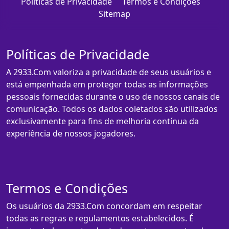
Políticas de Privacidade
Termos e Condições
Sitemap
Políticas de Privacidade
A 2933.Com valoriza a privacidade de seus usuários e
está empenhada em proteger todas as informações
pessoais fornecidas durante o uso de nossos canais de
comunicação. Todos os dados coletados são utilizados
exclusivamente para fins de melhoria contínua da
experiência de nossos jogadores.
Termos e Condições
Os usuários da 2933.Com concordam em respeitar
todas as regras e regulamentos estabelecidos. É