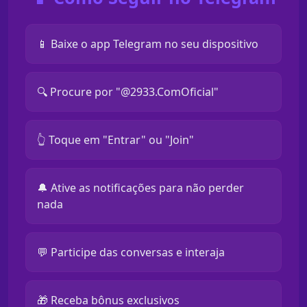
📱 Baixe o app Telegram no seu dispositivo
🔍 Procure por "@2933.ComOficial"
👆 Toque em "Entrar" ou "Join"
🔔 Ative as notificações para não perder
nada
💬 Participe das conversas e interaja
🎁 Receba bônus exclusivos