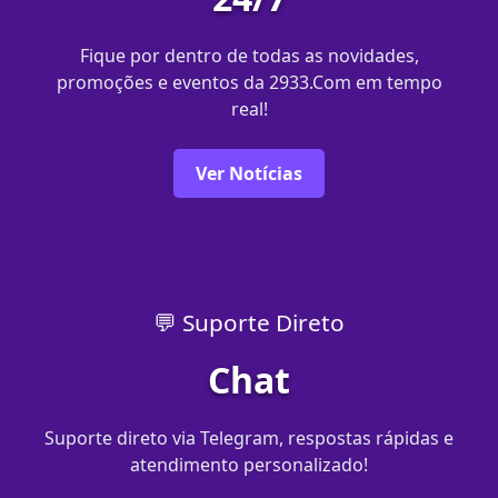
Fique por dentro de todas as novidades,
promoções e eventos da 2933.Com em tempo
real!
Ver Notícias
💬 Suporte Direto
Chat
Suporte direto via Telegram, respostas rápidas e
atendimento personalizado!