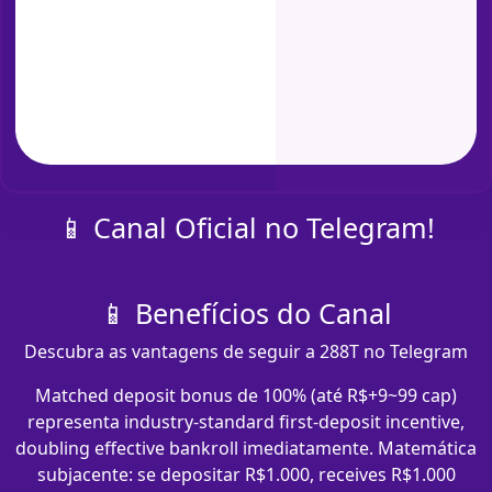
📱 Canal Oficial no Telegram!
📱 Benefícios do Canal
Descubra as vantagens de seguir a 288T no Telegram
Matched deposit bonus de 100% (até R$+9~99 cap)
representa industry-standard first-deposit incentive,
doubling effective bankroll imediatamente. Matemática
subjacente: se depositar R$1.000, receives R$1.000