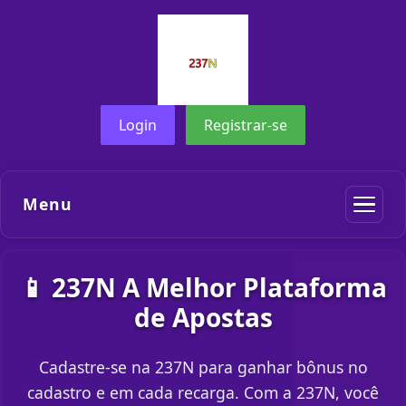
Login
Registrar-se
Menu
📱 237N A Melhor Plataforma
de Apostas
Cadastre-se na 237N para ganhar bônus no
cadastro e em cada recarga. Com a 237N, você