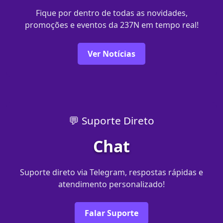
Fique por dentro de todas as novidades,
promoções e eventos da 237N em tempo real!
Ver Notícias
💬 Suporte Direto
Chat
Suporte direto via Telegram, respostas rápidas e
atendimento personalizado!
Falar Suporte