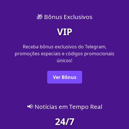
🎁 Bônus Exclusivos
VIP
Receba bônus exclusivos do Telegram,
promoções especiais e códigos promocionais
únicos!
Ver Bônus
📢 Notícias em Tempo Real
24/7