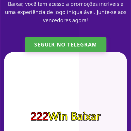
Baixar, você tem acesso a promoções incríveis e
uma experiência de jogo inigualável. Junte-se aos
vencedores agora!
SEGUIR NO TELEGRAM