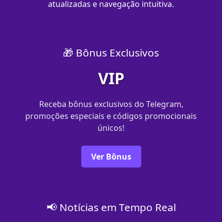
atualizadas e navegação intuitiva.
🎁 Bônus Exclusivos
VIP
Receba bônus exclusivos do Telegram,
promoções especiais e códigos promocionais
únicos!
Ver Bônus
📢 Notícias em Tempo Real