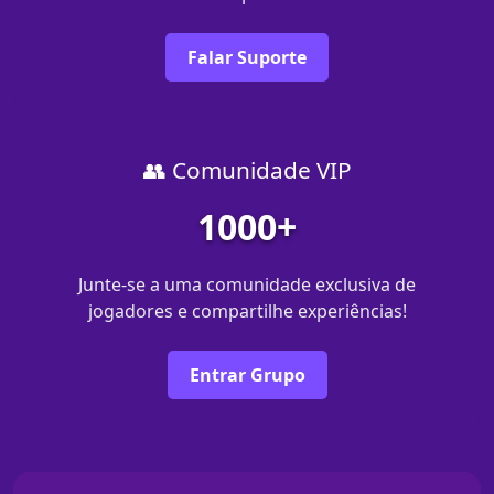
Falar Suporte
👥 Comunidade VIP
1000+
Junte-se a uma comunidade exclusiva de
jogadores e compartilhe experiências!
Entrar Grupo