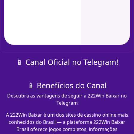
📱 Canal Oficial no Telegram!
📱 Benefícios do Canal
Descubra as vantagens de seguir a 222Win Baixar no
Telegram
A 222Win Baixar é um dos sites de cassino online mais
conhecidos do Brasil — a plataforma 222Win Baixar
Brasil oferece jogos completos, informações