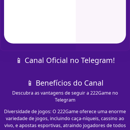
📱 Canal Oficial no Telegram!
📱 Benefícios do Canal
Descubra as vantagens de seguir a 222Game no
Telegram
Diversidade de jogos: O 222Game oferece uma enorme
variedade de jogos, incluindo caça-níqueis, cassino ao
vivo, e apostas esportivas, atraindo jogadores de todos