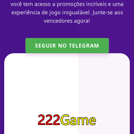
você tem acesso a promoções incríveis e uma
experiência de jogo inigualável. Junte-se aos
vencedores agora!
SEGUIR NO TELEGRAM