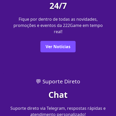
24/7
Fique por dentro de todas as novidades,
promoções e eventos da 222Game em tempo
real!
Ver Notícias
💬 Suporte Direto
Chat
Suporte direto via Telegram, respostas rápidas e
atendimento personalizado!