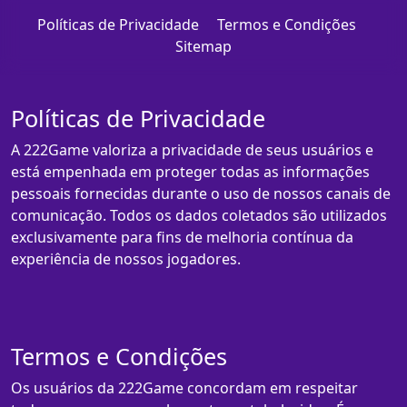
Políticas de Privacidade
Termos e Condições
Sitemap
Políticas de Privacidade
A 222Game valoriza a privacidade de seus usuários e
está empenhada em proteger todas as informações
pessoais fornecidas durante o uso de nossos canais de
comunicação. Todos os dados coletados são utilizados
exclusivamente para fins de melhoria contínua da
experiência de nossos jogadores.
Termos e Condições
Os usuários da 222Game concordam em respeitar