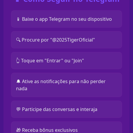
📱 Baixe o app Telegram no seu dispositivo
🔍 Procure por "@2025TigerOficial"
👆 Toque em "Entrar" ou "Join"
🔔 Ative as notificações para não perder
nada
💬 Participe das conversas e interaja
🎁 Receba bônus exclusivos