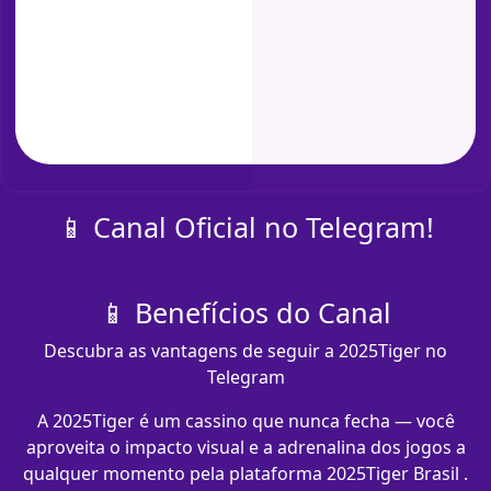
📱 Canal Oficial no Telegram!
📱 Benefícios do Canal
Descubra as vantagens de seguir a 2025Tiger no
Telegram
A 2025Tiger é um cassino que nunca fecha — você
aproveita o impacto visual e a adrenalina dos jogos a
qualquer momento pela plataforma 2025Tiger Brasil .