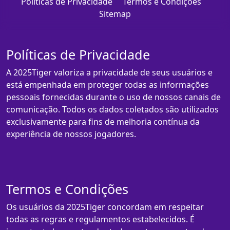
Políticas de Privacidade
Termos e Condições
Sitemap
Políticas de Privacidade
A 2025Tiger valoriza a privacidade de seus usuários e
está empenhada em proteger todas as informações
pessoais fornecidas durante o uso de nossos canais de
comunicação. Todos os dados coletados são utilizados
exclusivamente para fins de melhoria contínua da
experiência de nossos jogadores.
Termos e Condições
Os usuários da 2025Tiger concordam em respeitar
todas as regras e regulamentos estabelecidos. É