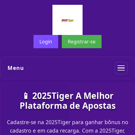
Login
Registrar-se
Menu
📱 2025Tiger A Melhor
Plataforma de Apostas
Cadastre-se na 2025Tiger para ganhar bônus no
cadastro e em cada recarga. Com a 2025Tiger,