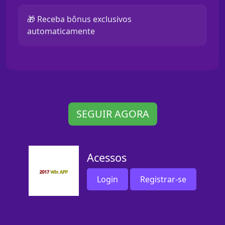
🎁 Receba bônus exclusivos
automaticamente
SEGUIR AGORA
Acessos
Login
Registrar-se