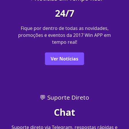
24/7
Fique por dentro de todas as novidades,
promoções e eventos da 2017 Win APP em
tempo real!
Ver Notícias
💬 Suporte Direto
Chat
Suporte direto via Telegram, respostas rápidas e