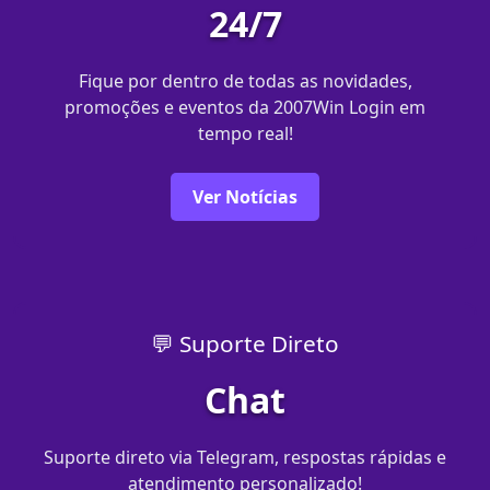
24/7
Fique por dentro de todas as novidades,
promoções e eventos da 2007Win Login em
tempo real!
Ver Notícias
💬 Suporte Direto
Chat
Suporte direto via Telegram, respostas rápidas e
atendimento personalizado!