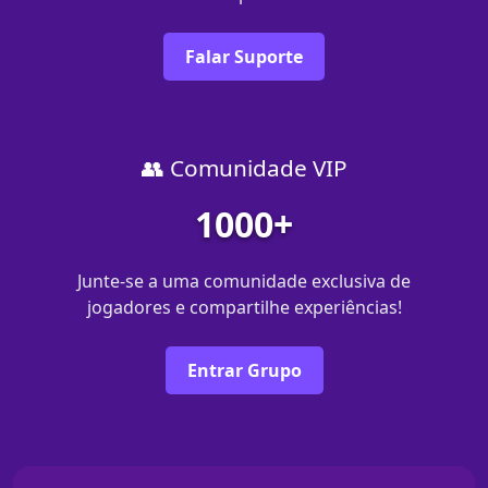
Falar Suporte
👥 Comunidade VIP
1000+
Junte-se a uma comunidade exclusiva de
jogadores e compartilhe experiências!
Entrar Grupo