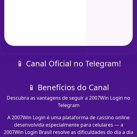
📱 Canal Oficial no Telegram!
📱 Benefícios do Canal
Descubra as vantagens de seguir a 2007Win Login no
Telegram
A 2007Win Login é uma plataforma de cassino online
desenvolvida especialmente para celulares — a
2007Win Login Brasil resolve as dificuldades do dia a dia