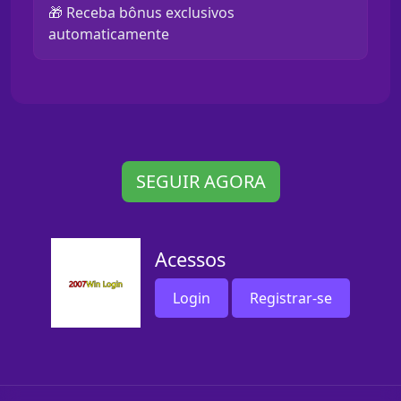
🎁 Receba bônus exclusivos
automaticamente
SEGUIR AGORA
Acessos
Login
Registrar-se