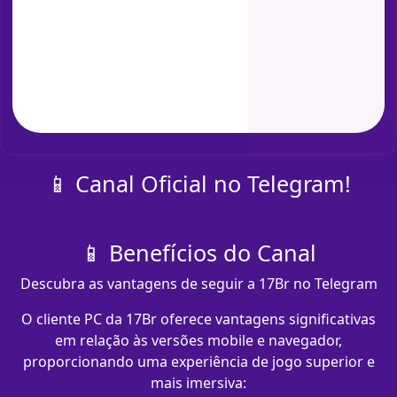
📱 Canal Oficial no Telegram!
📱 Benefícios do Canal
Descubra as vantagens de seguir a 17Br no Telegram
O cliente PC da 17Br oferece vantagens significativas
em relação às versões mobile e navegador,
proporcionando uma experiência de jogo superior e
mais imersiva: