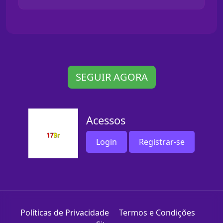
SEGUIR AGORA
Acessos
Login
Registrar-se
Políticas de Privacidade
Termos e Condições