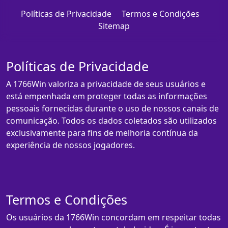
Políticas de Privacidade
Termos e Condições
Sitemap
Políticas de Privacidade
A 1766Win valoriza a privacidade de seus usuários e
está empenhada em proteger todas as informações
pessoais fornecidas durante o uso de nossos canais de
comunicação. Todos os dados coletados são utilizados
exclusivamente para fins de melhoria contínua da
experiência de nossos jogadores.
Termos e Condições
Os usuários da 1766Win concordam em respeitar todas