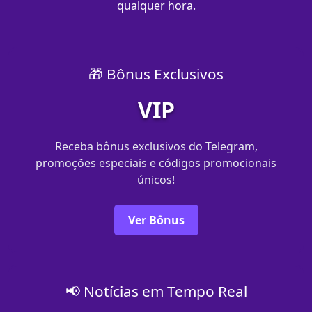
qualquer hora.
🎁 Bônus Exclusivos
VIP
Receba bônus exclusivos do Telegram,
promoções especiais e códigos promocionais
únicos!
Ver Bônus
📢 Notícias em Tempo Real