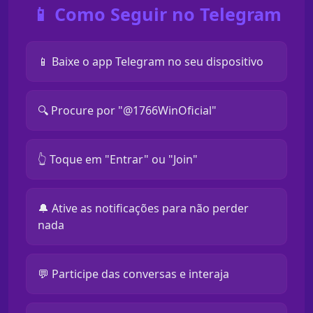
📱 Como Seguir no Telegram
📱 Baixe o app Telegram no seu dispositivo
🔍 Procure por "@1766WinOficial"
👆 Toque em "Entrar" ou "Join"
🔔 Ative as notificações para não perder
nada
💬 Participe das conversas e interaja