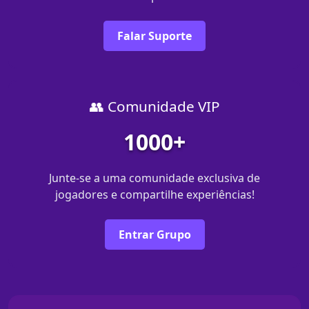
Falar Suporte
👥 Comunidade VIP
1000+
Junte-se a uma comunidade exclusiva de
jogadores e compartilhe experiências!
Entrar Grupo