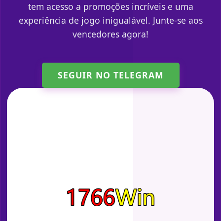
tem acesso a promoções incríveis e uma
experiência de jogo inigualável. Junte-se aos
vencedores agora!
SEGUIR NO TELEGRAM