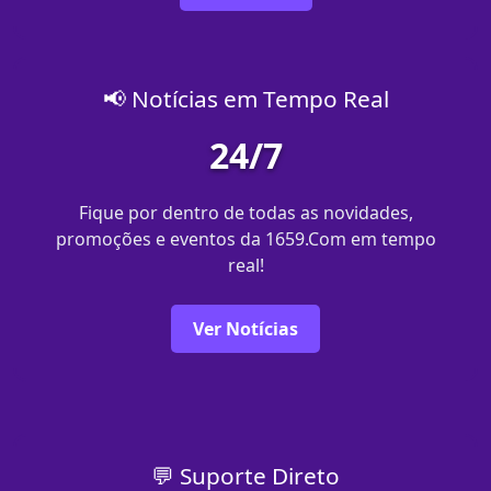
📢 Notícias em Tempo Real
24/7
Fique por dentro de todas as novidades,
promoções e eventos da 1659.Com em tempo
real!
Ver Notícias
💬 Suporte Direto