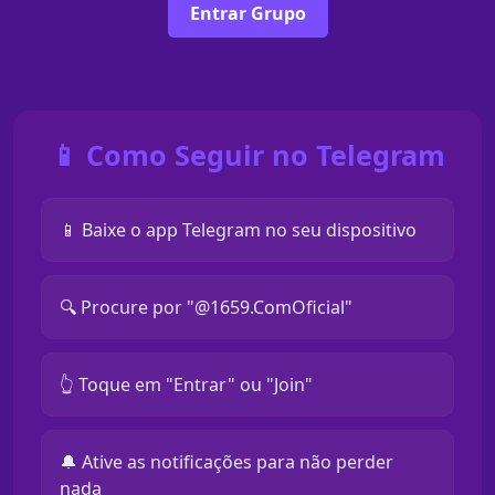
Entrar Grupo
📱 Como Seguir no Telegram
📱 Baixe o app Telegram no seu dispositivo
🔍 Procure por "@1659.ComOficial"
👆 Toque em "Entrar" ou "Join"
🔔 Ative as notificações para não perder
nada