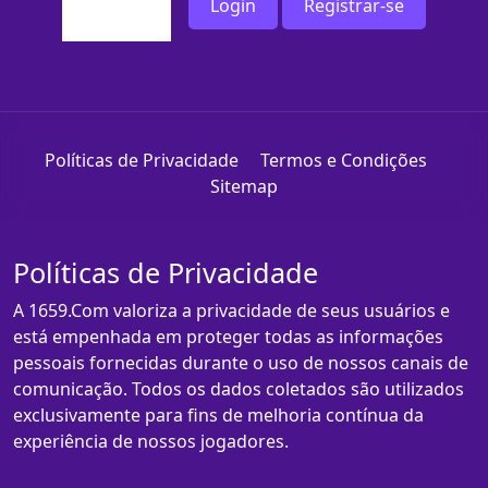
Login
Registrar-se
Políticas de Privacidade
Termos e Condições
Sitemap
Políticas de Privacidade
A 1659.Com valoriza a privacidade de seus usuários e
está empenhada em proteger todas as informações
pessoais fornecidas durante o uso de nossos canais de
comunicação. Todos os dados coletados são utilizados
exclusivamente para fins de melhoria contínua da
experiência de nossos jogadores.