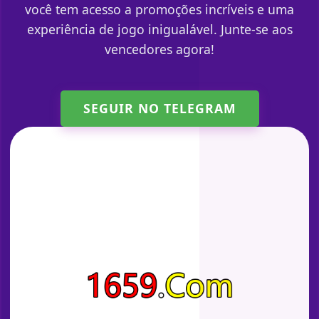
você tem acesso a promoções incríveis e uma
experiência de jogo inigualável. Junte-se aos
vencedores agora!
SEGUIR NO TELEGRAM