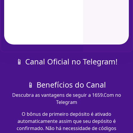
📱 Canal Oficial no Telegram!
📱 Benefícios do Canal
Descubra as vantagens de seguir a 1659.Com no
Telegram
O bônus de primeiro depósito é ativado
automaticamente assim que seu depósito é
confirmado. Não há necessidade de códigos