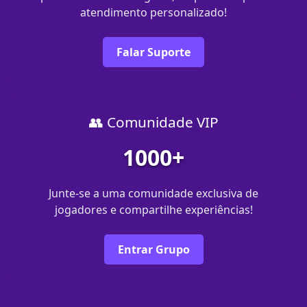
atendimento personalizado!
Falar Suporte
👥 Comunidade VIP
1000+
Junte-se a uma comunidade exclusiva de
jogadores e compartilhe experiências!
Entrar Grupo