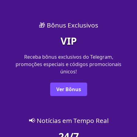
🎁 Bônus Exclusivos
VIP
Receba bônus exclusivos do Telegram,
promoções especiais e códigos promocionais
únicos!
Ver Bônus
📢 Notícias em Tempo Real
24/7