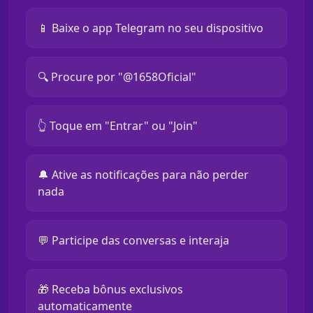
📱 Baixe o app Telegram no seu dispositivo
🔍 Procure por "@1658Oficial"
👆 Toque em "Entrar" ou "Join"
🔔 Ative as notificações para não perder
nada
💬 Participe das conversas e interaja
🎁 Receba bônus exclusivos
automaticamente