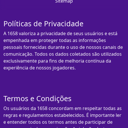
Sitemap
Políticas de Privacidade
A 1658 valoriza a privacidade de seus usuários e está
empenhada em proteger todas as informações
pessoais fornecidas durante o uso de nossos canais de
comunicação. Todos os dados coletados são utilizados
exclusivamente para fins de melhoria contínua da
experiência de nossos jogadores.
Termos e Condições
Os usuários da 1658 concordam em respeitar todas as
regras e regulamentos estabelecidos. É importante ler
e entender todos os termos antes de participar de