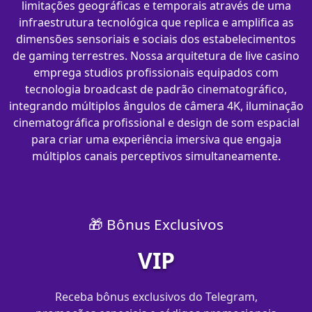
limitações geográficas e temporais através de uma
infraestrutura tecnológica que replica e amplifica as
dimensões sensoriais e sociais dos estabelecimentos
de gaming terrestres. Nossa arquitetura de live casino
emprega studios profissionais equipados com
tecnologia broadcast de padrão cinematográfico,
integrando múltiplos ângulos de câmera 4K, iluminação
cinematográfica profissional e design de som espacial
para criar uma experiência imersiva que engaja
múltiplos canais perceptivos simultaneamente.
🎁 Bônus Exclusivos
VIP
Receba bônus exclusivos do Telegram,