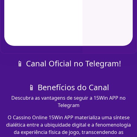
📱 Canal Oficial no Telegram!
📱 Benefícios do Canal
Descubra as vantagens de seguir a 15Win APP no
Telegram
O Cassino Online 15Win APP materializa uma síntese
dialética entre a ubiquidade digital e a fenomenologia
da experiência física de jogo, transcendendo as