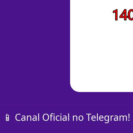
📱 Canal Oficial no Telegram!