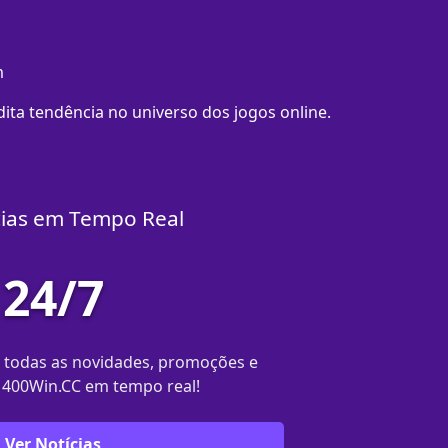
m
ta tendência no universo dos jogos online.
cias em Tempo Real
24/7
e todas as novidades, promoções e
1400Win.CC em tempo real!
Ver Notícias