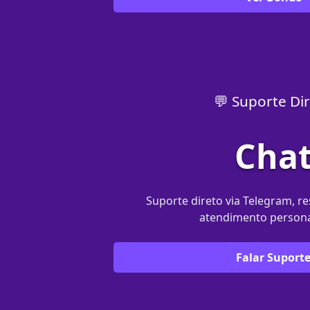
💬 Suporte Di
Cha
Suporte direto via Telegram, r
atendimento persona
Falar Suport