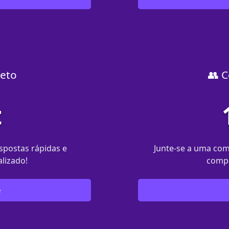
reto
👥 
t
espostas rápidas e
Junte-se a uma com
lizado!
compa
e