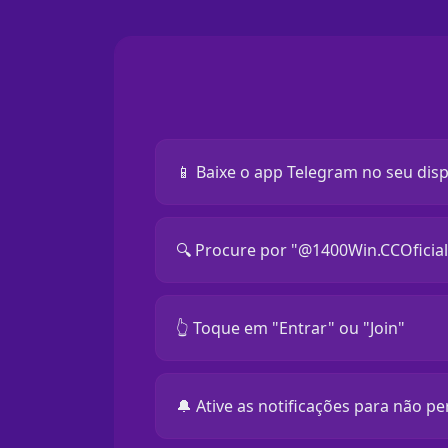
📱 Baixe o app Telegram no seu disp
🔍 Procure por "@1400Win.CCOficial
👆 Toque em "Entrar" ou "Join"
🔔 Ative as notificações para não p