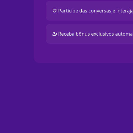
💬 Participe das conversas e interaj
🎁 Receba bônus exclusivos autom