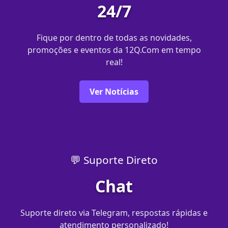
24/7
Fique por dentro de todas as novidades,
promoções e eventos da 12Q.Com em tempo
real!
Ver Notícias
💬 Suporte Direto
Chat
Suporte direto via Telegram, respostas rápidas e
atendimento personalizado!