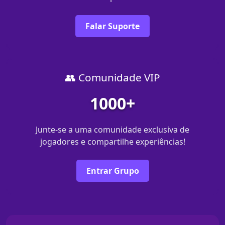
Falar Suporte
👥 Comunidade VIP
1000+
Junte-se a uma comunidade exclusiva de
jogadores e compartilhe experiências!
Entrar Grupo