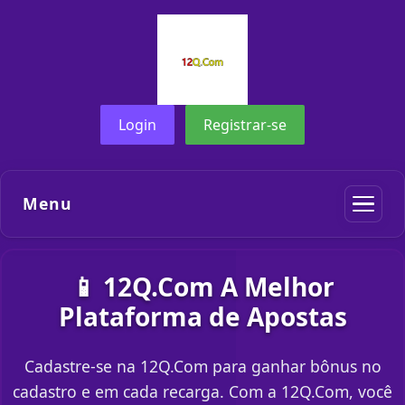
Login
Registrar-se
Menu
📱 12Q.Com A Melhor
Plataforma de Apostas
Cadastre-se na 12Q.Com para ganhar bônus no
cadastro e em cada recarga. Com a 12Q.Com, você