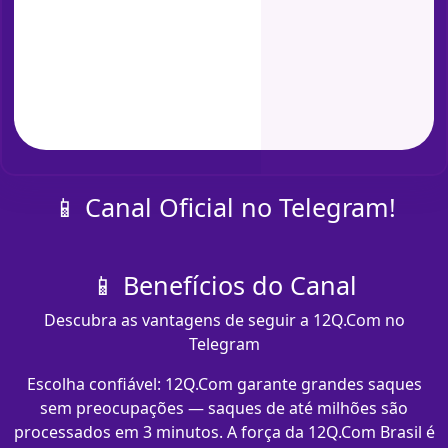
📱 Canal Oficial no Telegram!
📱 Benefícios do Canal
Descubra as vantagens de seguir a 12Q.Com no
Telegram
Escolha confiável: 12Q.Com garante grandes saques
sem preocupações — saques de até milhões são
processados em 3 minutos. A força da 12Q.Com Brasil é