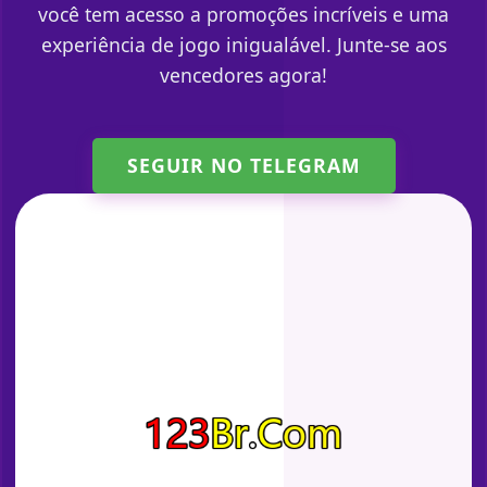
você tem acesso a promoções incríveis e uma
experiência de jogo inigualável. Junte-se aos
vencedores agora!
SEGUIR NO TELEGRAM