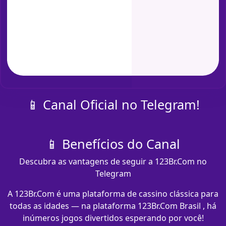
📱 Canal Oficial no Telegram!
📱 Benefícios do Canal
Descubra as vantagens de seguir a 123Br.Com no
Telegram
A 123Br.Com é uma plataforma de cassino clássica para
todas as idades — na plataforma 123Br.Com Brasil , há
inúmeros jogos divertidos esperando por você!