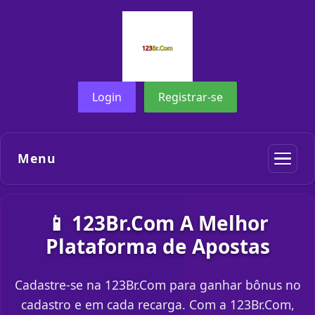
Login
Registrar-se
Menu
📱 123Br.Com A Melhor
Plataforma de Apostas
Cadastre-se na 123Br.Com para ganhar bônus no
cadastro e em cada recarga. Com a 123Br.Com,