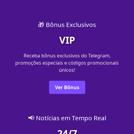
🎁 Bônus Exclusivos
VIP
Receba bônus exclusivos do Telegram,
promoções especiais e códigos promocionais
únicos!
Ver Bônus
📢 Notícias em Tempo Real
24/7