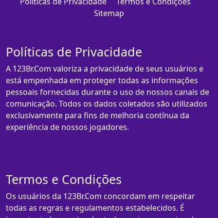
Políticas de Privacidade
Termos e Condições
Sitemap
Políticas de Privacidade
A 123Br.Com valoriza a privacidade de seus usuários e
está empenhada em proteger todas as informações
pessoais fornecidas durante o uso de nossos canais de
comunicação. Todos os dados coletados são utilizados
exclusivamente para fins de melhoria contínua da
experiência de nossos jogadores.
Termos e Condições
Os usuários da 123Br.Com concordam em respeitar
todas as regras e regulamentos estabelecidos. É