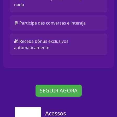
nada
💬 Participe das conversas e interaja
🎁 Receba bônus exclusivos
automaticamente
SEGUIR AGORA
Acessos