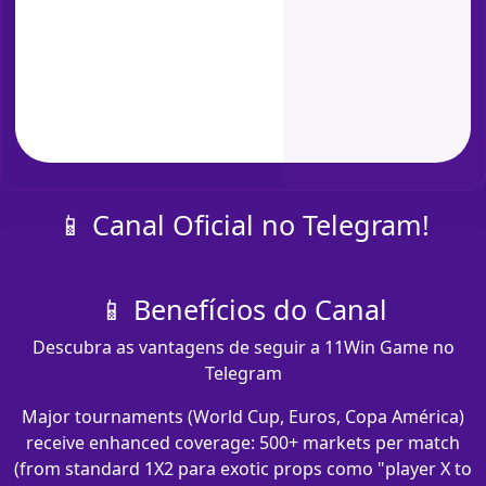
📱 Canal Oficial no Telegram!
📱 Benefícios do Canal
Descubra as vantagens de seguir a 11Win Game no
Telegram
Major tournaments (World Cup, Euros, Copa América)
receive enhanced coverage: 500+ markets per match
(from standard 1X2 para exotic props como "player X to