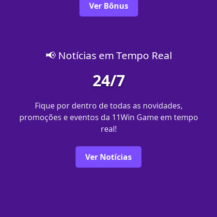
Ver Bônus
📢 Notícias em Tempo Real
24/7
Fique por dentro de todas as novidades,
promoções e eventos da 11Win Game em tempo
real!
Ver Notícias