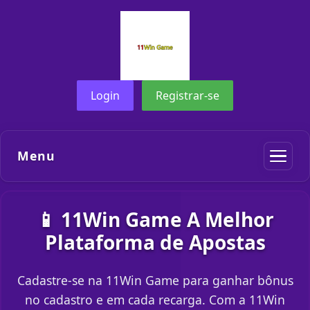
Login
Registrar-se
Menu
📱 11Win Game A Melhor
Plataforma de Apostas
Cadastre-se na 11Win Game para ganhar bônus
no cadastro e em cada recarga. Com a 11Win