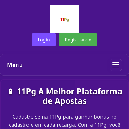
Login
Registrar-se
Menu
📱 11Pg A Melhor Plataforma
de Apostas
Cadastre-se na 11Pg para ganhar bônus no
cadastro e em cada recarga. Com a 11Pg, você