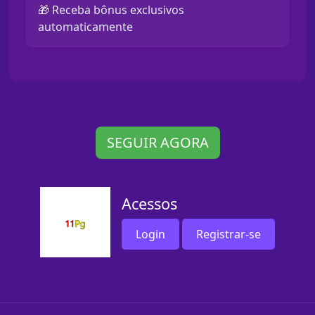
🎁 Receba bônus exclusivos
automaticamente
SEGUIR AGORA
Acessos
Login
Registrar-se