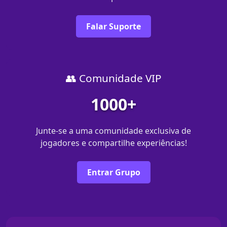
Falar Suporte
👥 Comunidade VIP
1000+
Junte-se a uma comunidade exclusiva de
jogadores e compartilhe experiências!
Entrar Grupo