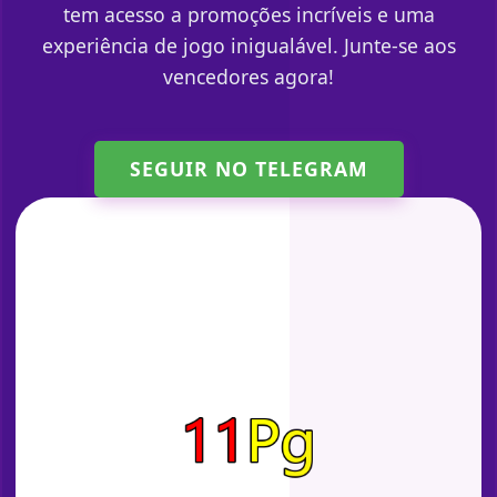
tem acesso a promoções incríveis e uma
experiência de jogo inigualável. Junte-se aos
vencedores agora!
SEGUIR NO TELEGRAM