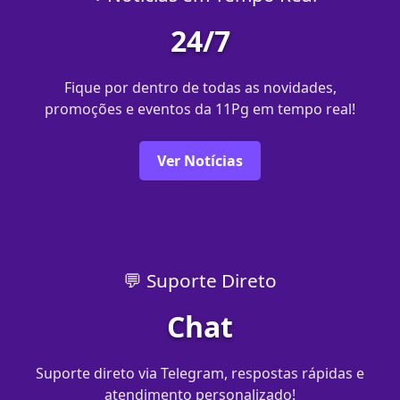
24/7
Fique por dentro de todas as novidades,
promoções e eventos da 11Pg em tempo real!
Ver Notícias
💬 Suporte Direto
Chat
Suporte direto via Telegram, respostas rápidas e
atendimento personalizado!