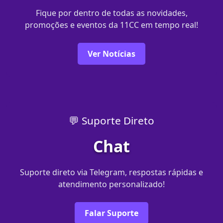
Fique por dentro de todas as novidades,
promoções e eventos da 11CC em tempo real!
Ver Notícias
💬 Suporte Direto
Chat
Suporte direto via Telegram, respostas rápidas e
atendimento personalizado!
Falar Suporte