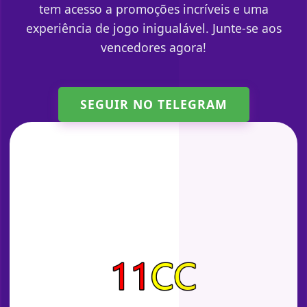
tem acesso a promoções incríveis e uma
experiência de jogo inigualável. Junte-se aos
vencedores agora!
SEGUIR NO TELEGRAM