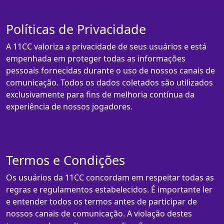
Políticas de Privacidade
A 11CC valoriza a privacidade de seus usuários e está
empenhada em proteger todas as informações
pessoais fornecidas durante o uso de nossos canais de
comunicação. Todos os dados coletados são utilizados
exclusivamente para fins de melhoria contínua da
experiência de nossos jogadores.
Termos e Condições
Os usuários da 11CC concordam em respeitar todas as
regras e regulamentos estabelecidos. É importante ler
e entender todos os termos antes de participar de
nossos canais de comunicação. A violação destes