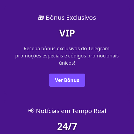
🎁 Bônus Exclusivos
VIP
Receba bônus exclusivos do Telegram,
promoções especiais e códigos promocionais
únicos!
Ver Bônus
📢 Notícias em Tempo Real
24/7