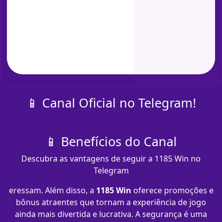
📱 Canal Oficial no Telegram!
📱 Benefícios do Canal
Descubra as vantagens de seguir a 1185 Win no
Telegram
eressam. Além disso, a
1185 Win
oferece promoções e
bônus atraentes que tornam a experiência de jogo
ainda mais divertida e lucrativa. A segurança é uma