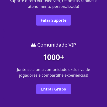
Suporte direto via Telegram, respostas rápidas e
atendimento personalizado!
Falar Suporte
👥 Comunidade VIP
1000+
Junte-se a uma comunidade exclusiva de
jogadores e compartilhe experiências!
Entrar Grupo