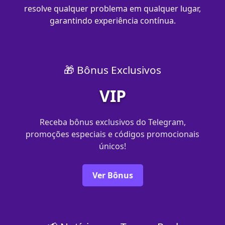
resolve qualquer problema em qualquer lugar,
garantindo experiência contínua.
🎁 Bônus Exclusivos
VIP
Receba bônus exclusivos do Telegram,
promoções especiais e códigos promocionais
únicos!
Ver Bônus