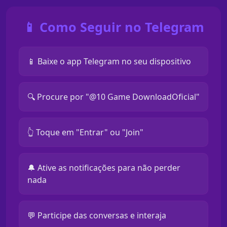
📱 Como Seguir no Telegram
📱 Baixe o app Telegram no seu dispositivo
🔍 Procure por "@10 Game DownloadOficial"
👆 Toque em "Entrar" ou "Join"
🔔 Ative as notificações para não perder
nada
💬 Participe das conversas e interaja