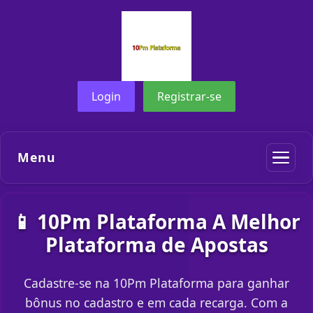
Login
Registrar-se
Menu
📱 10Pm Plataforma A Melhor
Plataforma de Apostas
Cadastre-se na 10Pm Plataforma para ganhar
bônus no cadastro e em cada recarga. Com a