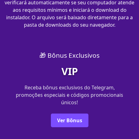
verificará automaticamente se seu computador atende
aos requisitos mínimos e iniciará o download do
instalador. O arquivo será baixado diretamente para a
pasta de downloads do seu navegador.
🎁 Bônus Exclusivos
VIP
Receba bônus exclusivos do Telegram,
promoções especiais e códigos promocionais
únicos!
Ver Bônus