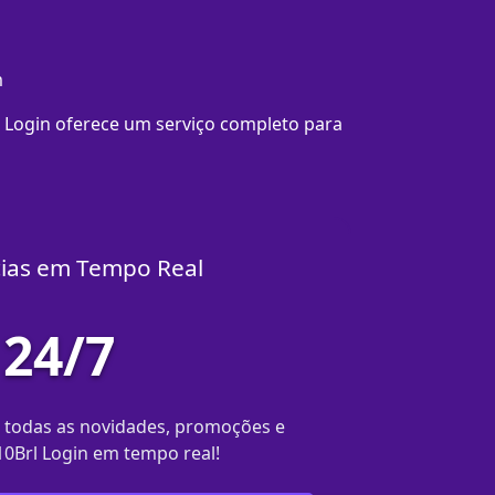
m
l Login oferece um serviço completo para
cias em Tempo Real
24/7
e todas as novidades, promoções e
10Brl Login em tempo real!