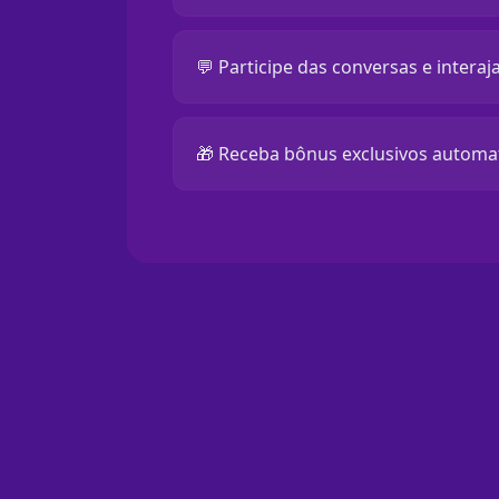
💬 Participe das conversas e interaj
🎁 Receba bônus exclusivos autom