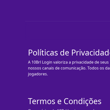
Políticas de Privacida
A 10Brl Login valoriza a privacidade de se
nossos canais de comunicação. Todos os dad
jogadores.
Termos e Condições