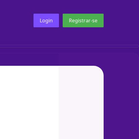
Login
Registrar-se