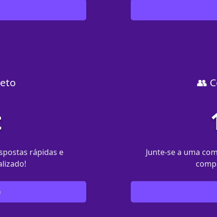
reto
👥 
t
espostas rápidas e
Junte-se a uma com
lizado!
compa
e