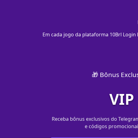
Em cada jogo da plataforma 10Brl Login 
🎁 Bônus Exclu
VIP
Receba bônus exclusivos do Telegra
e códigos promocionai