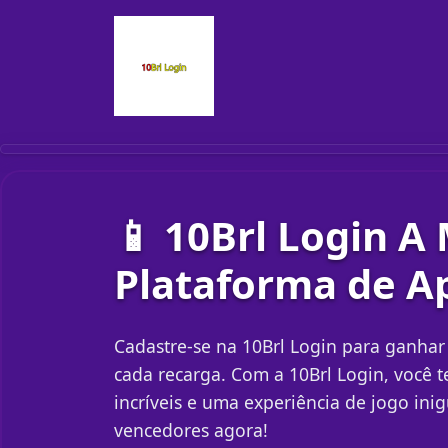
📱 10Brl Login A
Plataforma de A
Cadastre-se na 10Brl Login para ganha
cada recarga. Com a 10Brl Login, você
incríveis e uma experiência de jogo inig
vencedores agora!