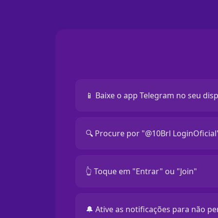
📱 Baixe o app Telegram no seu disp
🔍 Procure por "@10Brl LoginOficial
👆 Toque em "Entrar" ou "Join"
🔔 Ative as notificações para não p