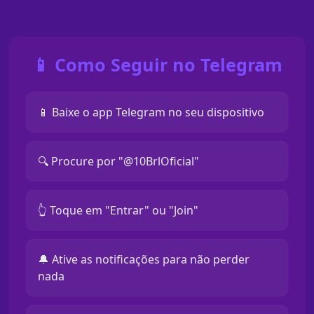
📱 Como Seguir no Telegram
📱 Baixe o app Telegram no seu dispositivo
🔍 Procure por "@10BrlOficial"
👆 Toque em "Entrar" ou "Join"
🔔 Ative as notificações para não perder
nada