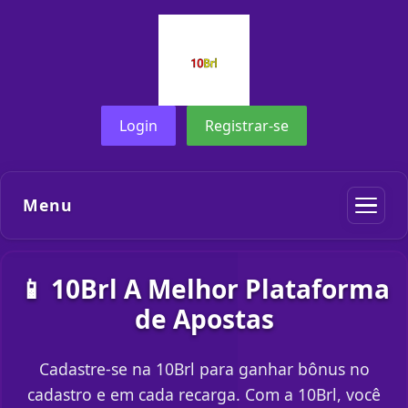
Login
Registrar-se
Menu
📱 10Brl A Melhor Plataforma
de Apostas
Cadastre-se na 10Brl para ganhar bônus no
cadastro e em cada recarga. Com a 10Brl, você