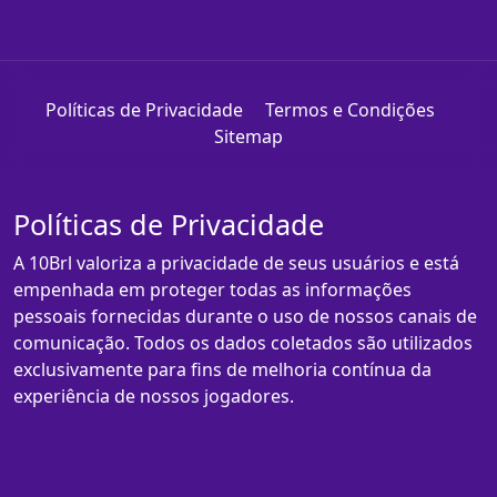
Políticas de Privacidade
Termos e Condições
Sitemap
Políticas de Privacidade
A 10Brl valoriza a privacidade de seus usuários e está
empenhada em proteger todas as informações
pessoais fornecidas durante o uso de nossos canais de
comunicação. Todos os dados coletados são utilizados
exclusivamente para fins de melhoria contínua da
experiência de nossos jogadores.