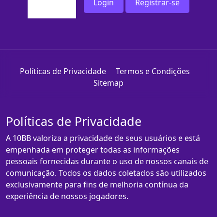
Login
Registrar-se
Políticas de Privacidade
Termos e Condições
Sitemap
Políticas de Privacidade
A 10BB valoriza a privacidade de seus usuários e está
empenhada em proteger todas as informações
pessoais fornecidas durante o uso de nossos canais de
comunicação. Todos os dados coletados são utilizados
exclusivamente para fins de melhoria contínua da
experiência de nossos jogadores.