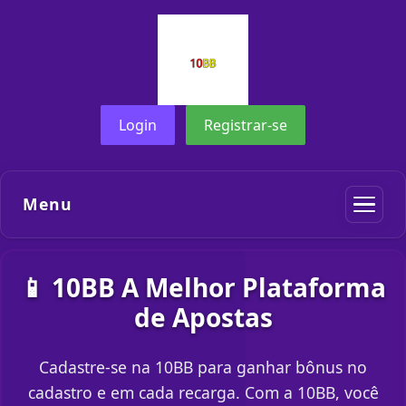
Login
Registrar-se
Menu
📱 10BB A Melhor Plataforma
de Apostas
Cadastre-se na 10BB para ganhar bônus no
cadastro e em cada recarga. Com a 10BB, você