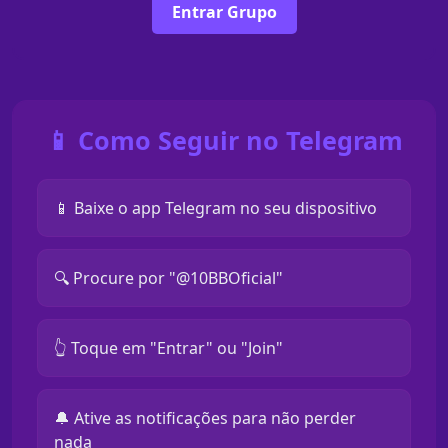
Entrar Grupo
📱 Como Seguir no Telegram
📱 Baixe o app Telegram no seu dispositivo
🔍 Procure por "@10BBOficial"
👆 Toque em "Entrar" ou "Join"
🔔 Ative as notificações para não perder
nada